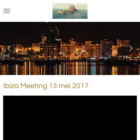
Ga
direct
naar
de
hoofdinhoud
Ibiza Meeting 13 mei 2017