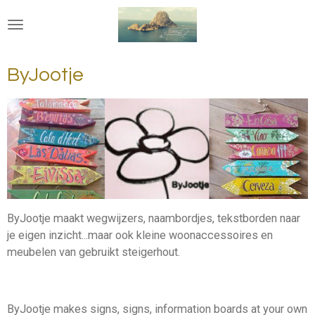
Ga
direct
naar
de
ByJootje
hoofdinhoud
ByJootje maakt wegwijzers, naambordjes, tekstborden naar
je eigen inzicht...maar ook kleine woonaccessoires en
meubelen van gebruikt steigerhout.
ByJootje makes signs, signs, information boards at your own